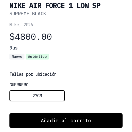
NIKE AIR FORCE 1 LOW SP
SUPREME BLACK
Nike
,
2026
$4800.00
Información de talla
9us
Nuevo
Auténtico
Tallas por ubicación
Choose a size
GUERRERO
27CM
Añadir al carrito