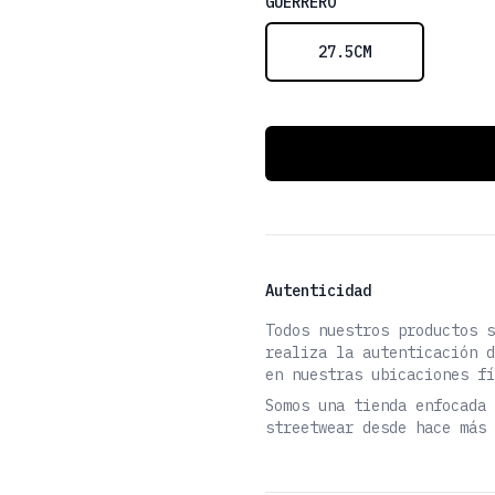
Choose a size
GUERRERO
27.5CM
Detalles Adicionales
Autenticidad
Todos nuestros productos s
realiza la autenticación d
en nuestras ubicaciones fí
Somos una tienda enfocada 
streetwear desde hace más 